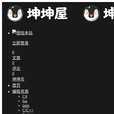
立即登录
0
文章
0
评论
0
坤坤币
首页
编程资源
C#
lua
iapp
C/C++