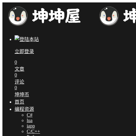
立即登录
0
文章
0
评论
0
坤坤币
首页
编程资源
C#
lua
iapp
C/C++