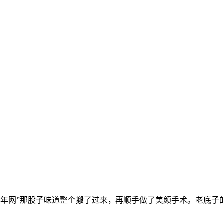
把“屌丝青年网”那股子味道整个搬了过来，再顺手做了美颜手术。老底子的 I