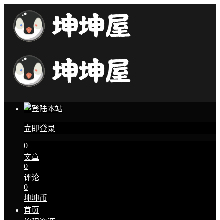
立即登录
0
文章
0
评论
0
坤坤币
首页