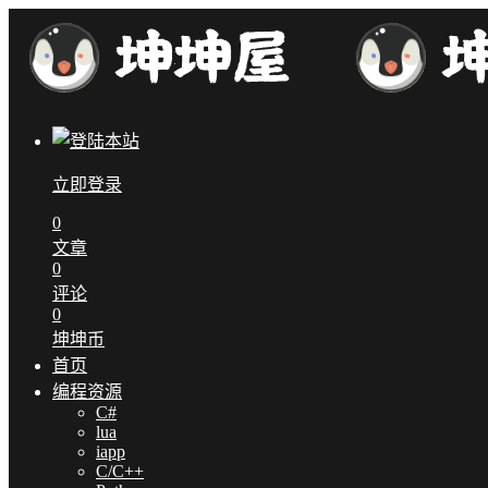
立即登录
0
文章
0
评论
0
坤坤币
首页
编程资源
C#
lua
iapp
C/C++