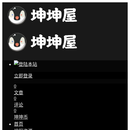
立即登录
0
文章
0
评论
0
坤坤币
首页