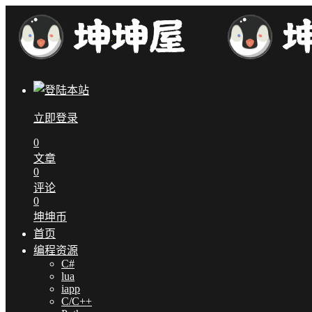
立即登录
0
文章
0
评论
0
坤坤币
首页
编程资源
C#
lua
iapp
C/C++