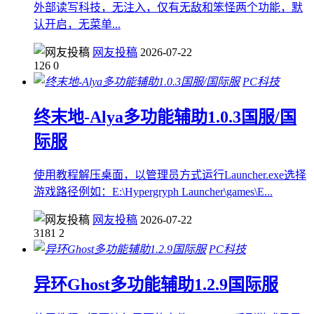
外部读写科技，无注入，仅有无敌和笨怪两个功能，默
认开启，无菜单...
网友投稿
2026-07-22
126
0
PC科技
终末地-Alya多功能辅助1.0.3国服/国
际服
使用教程解压桌面，以管理员方式运行Launcher.exe选择
游戏路径例如：E:\Hypergryph Launcher\games\E...
网友投稿
2026-07-22
3181
2
PC科技
异环Ghost多功能辅助1.2.9国际服