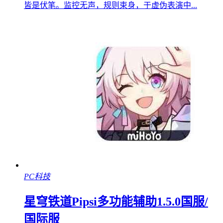
皆是伏笔。监控无声，规则束身，于虚伪表演中...
PC科技
星穹铁道Pipsi多功能辅助1.5.0国服/
国际服