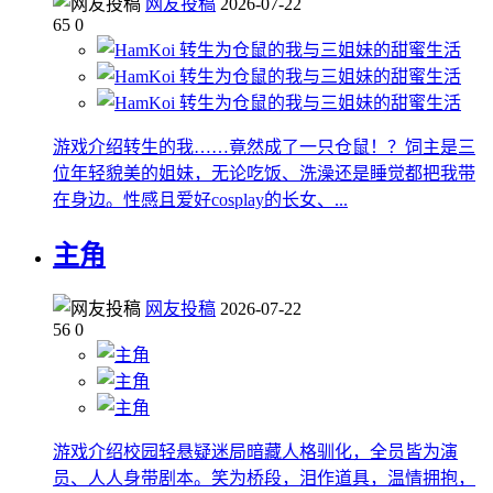
网友投稿
2026-07-22
65
0
游戏介绍转生的我……竟然成了一只仓鼠！？饲主是三
位年轻貌美的姐妹，无论吃饭、洗澡还是睡觉都把我带
在身边。性感且爱好cosplay的长女、...
主角
网友投稿
2026-07-22
56
0
游戏介绍校园轻悬疑迷局暗藏人格驯化，全员皆为演
员、人人身带剧本。笑为桥段，泪作道具，温情拥抱，