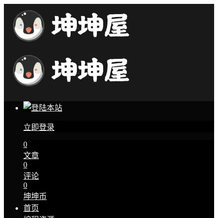
立即登录
0
文章
0
评论
0
坤坤币
首页