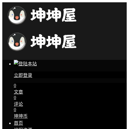
立即登录
0
文章
0
评论
0
坤坤币
首页