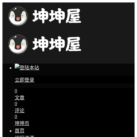
立即登录
0
文章
0
评论
0
坤坤币
首页