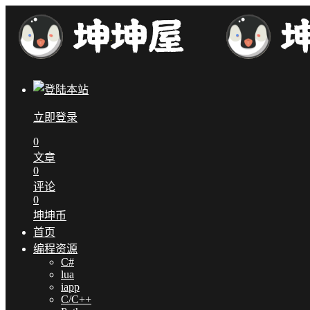
立即登录
0
文章
0
评论
0
坤坤币
首页
编程资源
C#
lua
iapp
C/C++