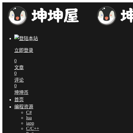
立即登录
0
文章
0
评论
0
坤坤币
首页
编程资源
C#
lua
iapp
C/C++