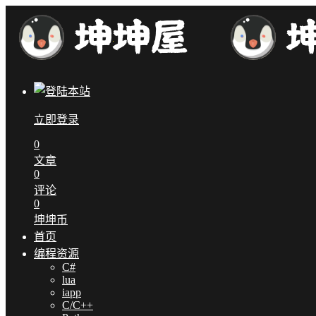
立即登录
0
文章
0
评论
0
坤坤币
首页
编程资源
C#
lua
iapp
C/C++