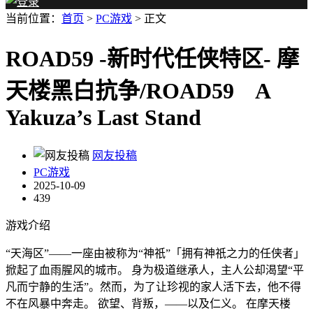
当前位置：
首页
>
PC游戏
> 正文
ROAD59 -新时代任侠特区- 摩
天楼黑白抗争/ROAD59 A
Yakuza’s Last Stand
网友投稿
PC游戏
2025-10-09
439
游戏介绍
“天海区”——一座由被称为“神祇”「拥有神祇之力的任侠者」
掀起了血雨腥风的城市。 身为极道继承人，主人公却渴望“平
凡而宁静的生活”。然而，为了让珍视的家人活下去，他不得
不在风暴中奔走。 欲望、背叛，——以及仁义。 在摩天楼