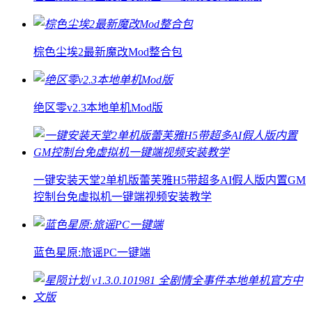
棕色尘埃2最新魔改Mod整合包
绝区零v2.3本地单机Mod版
一键安装天堂2单机版蕾芙雅H5带超多AI假人版内置GM
控制台免虚拟机一键端视频安装教学
蓝色星原:旅谣PC一键端