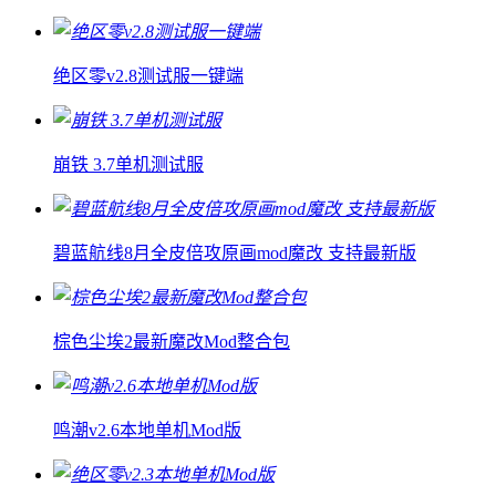
绝区零v2.8测试服一键端
崩铁 3.7单机测试服
碧蓝航线8月全皮倍攻原画mod魔改 支持最新版
棕色尘埃2最新魔改Mod整合包
鸣潮v2.6本地单机Mod版