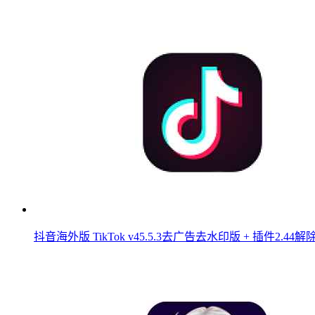
抖音海外版 TikTok v45.5.3去广告去水印版 + 插件2.4