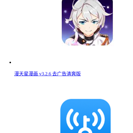
漫天星漫画 v3.2.6 去广告清爽版