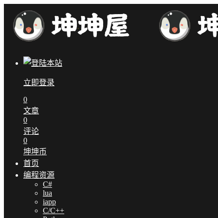
立即登录
0
文章
0
评论
0
坤坤币
首页
编程资源
C#
lua
iapp
C/C++