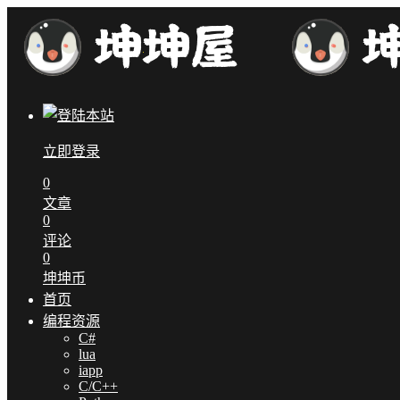
立即登录
0
文章
0
评论
0
坤坤币
首页
编程资源
C#
lua
iapp
C/C++