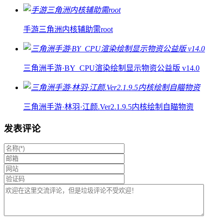
手游三角洲内核辅助需root
三角洲手游·BY_CPU渲染绘制显示物资公益版 v14.0
三角洲手游·林羽·江颜.Ver2.1.9.5内核绘制自瞄物资
发表评论