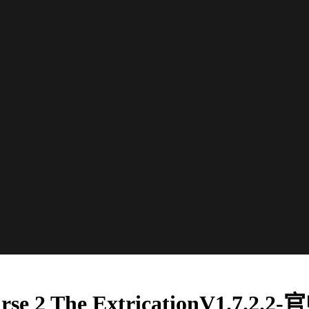
e 2 The ExtricationV1.7.2.