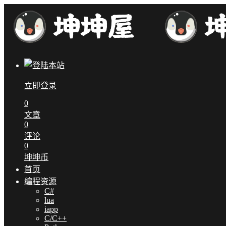
立即登录
0
文章
0
评论
0
坤坤币
首页
编程资源
C#
lua
iapp
C/C++