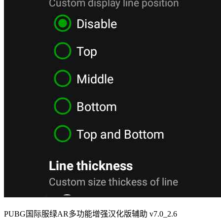
PUBG国际服绿AR多功能增强汉化版辅助 v7.0_2.6