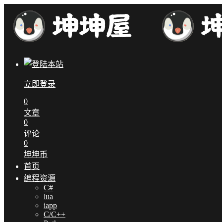
立即登录
0
文章
0
评论
0
坤坤币
首页
编程资源
C#
lua
iapp
C/C++