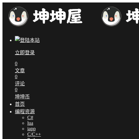
立即登录
0
文章
0
评论
0
坤坤币
首页
编程资源
C#
lua
iapp
C/C++