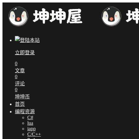
立即登录
0
文章
0
评论
0
坤坤币
首页
编程资源
C#
lua
iapp
C/C++