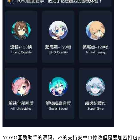
YOYO画质助手的源码，v3的支持安卓11修改但是要加密打