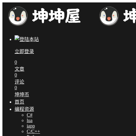
立即登录
0
文章
0
评论
0
坤坤币
首页
编程资源
C#
lua
iapp
C/C++