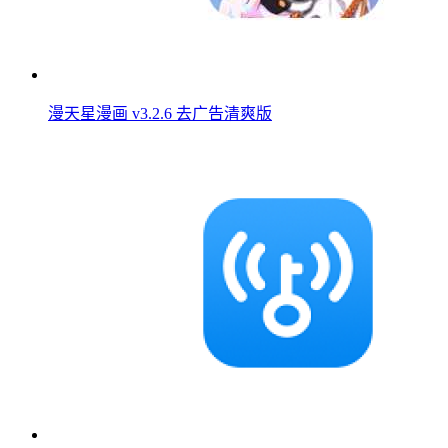
漫天星漫画 v3.2.6 去广告清爽版