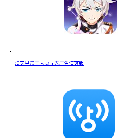
漫天星漫画 v3.2.6 去广告清爽版