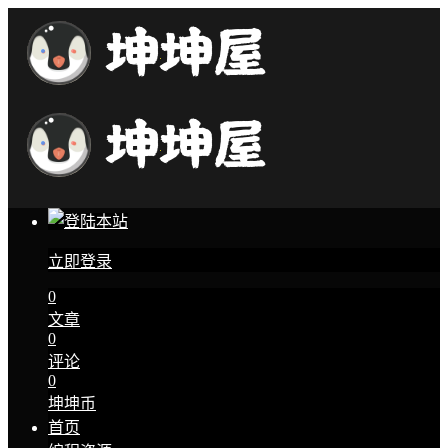
立即登录
0
文章
0
评论
0
坤坤币
首页