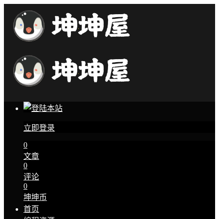
立即登录
0
文章
0
评论
0
坤坤币
首页