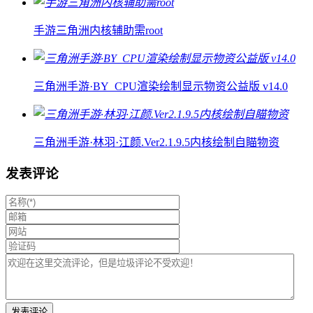
手游三角洲内核辅助需root
三角洲手游·BY_CPU渲染绘制显示物资公益版 v14.0
三角洲手游·林羽·江颜.Ver2.1.9.5内核绘制自瞄物资
发表评论