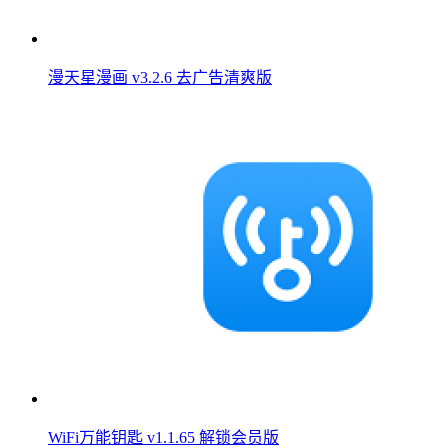
漫天星漫画 v3.2.6 去广告清爽版
WiFi万能钥匙 v1.1.65 解锁会员版