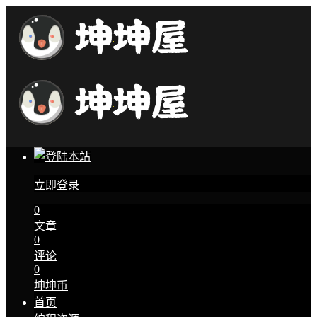
立即登录
0
文章
0
评论
0
坤坤币
首页