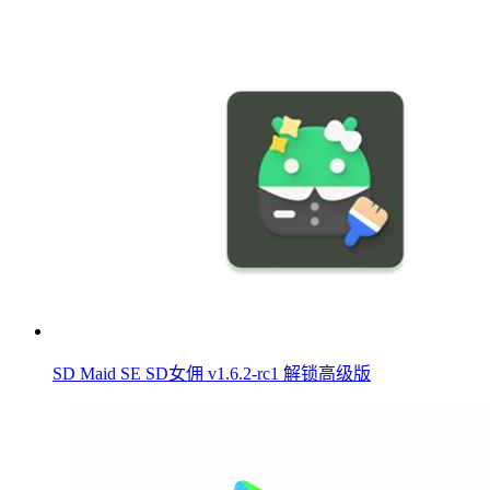
SD Maid SE SD女佣 v1.6.2-rc1 解锁高级版