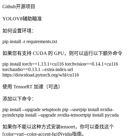
Github开源项目
YOLOV8辅助瞄准
如何设置环境：
pip install -r requirements.txt
如果您有支持 CUDA 的 GPU，则可以运行以下额外命令
pip install torch==1.13.1+cu116 torchvision==0.14.1+cu116
torchaudio==0.13.1 --extra-index-url
https://download.pytorch.org/whl/cu116
使用 TensorRT 加速（可选）
添加以下命令：
pip install --upgrade setuptools pip --userpip install nvidia-
pyindexpip install --upgrade nvidia-tensorrtpip install pycuda
如果你不能以这种方式安装tensorrt，你可以查找这个
[color=var(--color-accent-fg)]Nvidia指南。