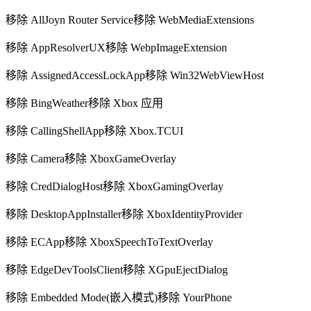
移除 AllJoyn Router Service移除 WebMediaExtensions
移除 AppResolverUX移除 WebpImageExtension
移除 AssignedAccessLockApp移除 Win32WebViewHost
移除 BingWeather移除 Xbox 应用
移除 CallingShellApp移除 Xbox.TCUI
移除 Camera移除 XboxGameOverlay
移除 CredDialogHost移除 XboxGamingOverlay
移除 DesktopAppInstaller移除 XboxIdentityProvider
移除 ECApp移除 XboxSpeechToTextOverlay
移除 EdgeDevToolsClient移除 XGpuEjectDialog
移除 Embedded Mode(嵌入模式)移除 YourPhone