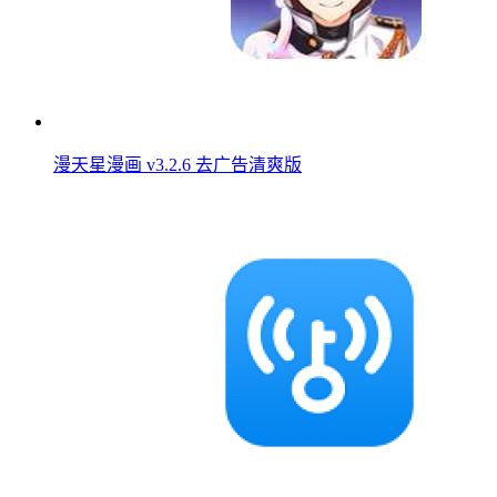
漫天星漫画 v3.2.6 去广告清爽版