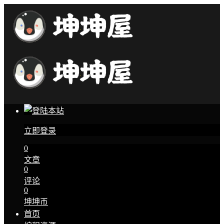
立即登录
0
文章
0
评论
0
坤坤币
首页