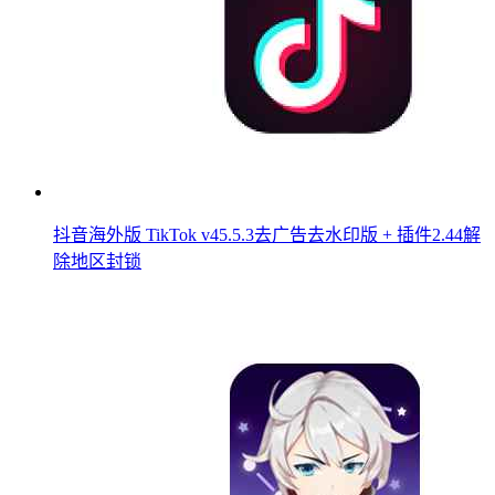
抖音海外版 TikTok v45.5.3去广告去水印版 + 插件2.44解
除地区封锁