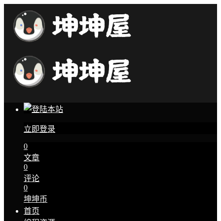
立即登录
0
文章
0
评论
0
坤坤币
首页