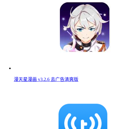
漫天星漫画 v3.2.6 去广告清爽版