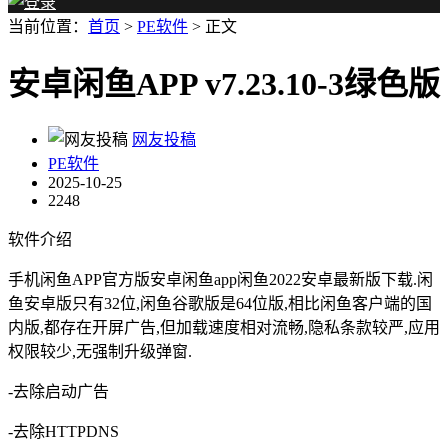
当前位置：
首页
>
PE软件
> 正文
安卓闲鱼APP v7.23.10-3绿色版
网友投稿
PE软件
2025-10-25
2248
软件介绍
手机闲鱼APP官方版安卓闲鱼app闲鱼2022安卓最新版下载.闲
鱼安卓版只有32位,闲鱼谷歌版是64位版,相比闲鱼客户端的国
内版,都存在开屏广告,但加载速度相对流畅,隐私条款较严,应用
权限较少,无强制升级弹窗.
-去除启动广告
-去除HTTPDNS