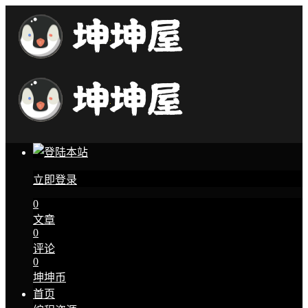
立即登录
0
文章
0
评论
0
坤坤币
首页