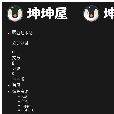
立即登录
0
文章
0
评论
0
坤坤币
首页
编程资源
C#
lua
iapp
C/C++