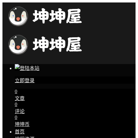
立即登录
0
文章
0
评论
0
坤坤币
首页