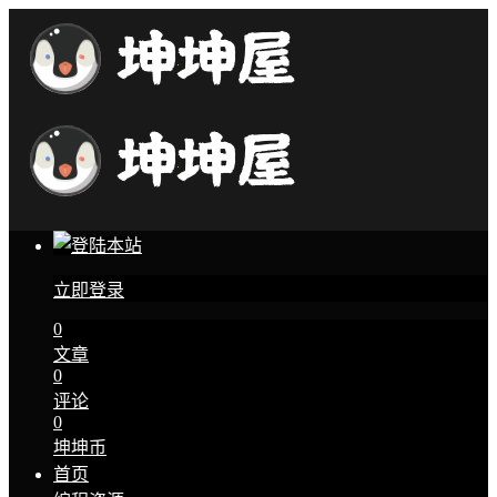
立即登录
0
文章
0
评论
0
坤坤币
首页