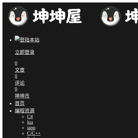
立即登录
0
文章
0
评论
0
坤坤币
首页
编程资源
C#
lua
iapp
C/C++