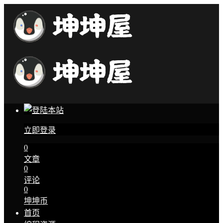
立即登录
0
文章
0
评论
0
坤坤币
首页