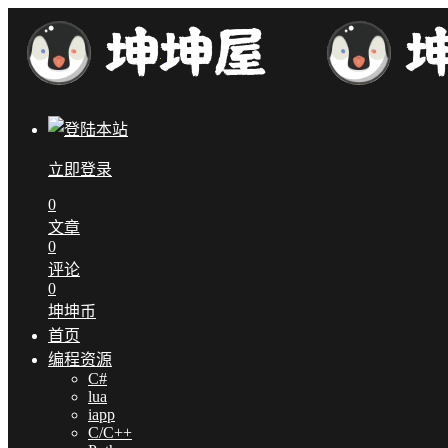
立即登录
0
文章
0
评论
0
坤坤币
首页
编程资源
C#
lua
iapp
C/C++