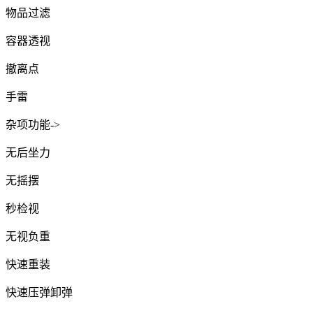
物品过滤
容器透视
撤离点
手雷
杂项功能->
无后坐力
无摇摆
秒检视
无视负重
快速重装
快速压弹卸弹