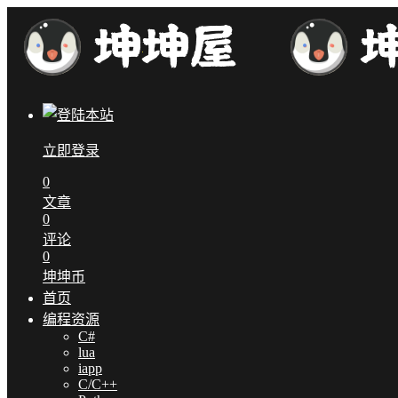
立即登录
0
文章
0
评论
0
坤坤币
首页
编程资源
C#
lua
iapp
C/C++