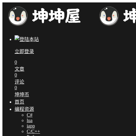
立即登录
0
文章
0
评论
0
坤坤币
首页
编程资源
C#
lua
iapp
C/C++