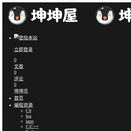
立即登录
0
文章
0
评论
0
坤坤币
首页
编程资源
C#
lua
iapp
C/C++