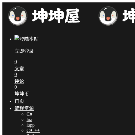
立即登录
0
文章
0
评论
0
坤坤币
首页
编程资源
C#
lua
iapp
C/C++