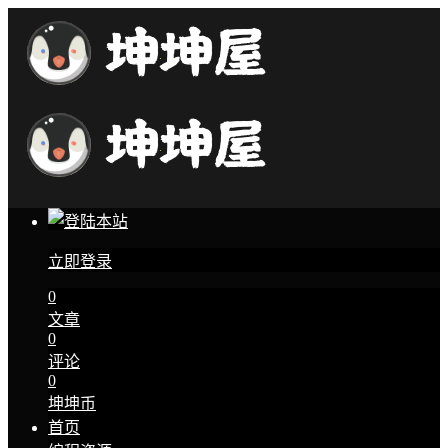
立即登录
0
文章
0
评论
0
坤坤币
首页