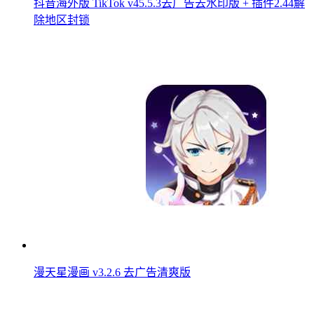
抖音海外版 TikTok v45.5.3去广告去水印版 + 插件2.44解
除地区封锁
漫天星漫画 v3.2.6 去广告清爽版