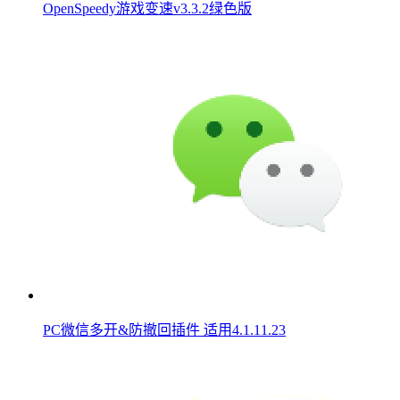
OpenSpeedy游戏变速v3.3.2绿色版
PC微信多开&防撤回插件 适用4.1.11.23