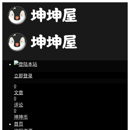
立即登录
0
文章
0
评论
0
坤坤币
首页