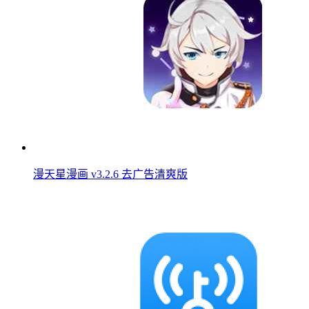
漫天星漫画 v3.2.6 去广告清爽版