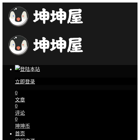
立即登录
0
文章
0
评论
0
坤坤币
首页